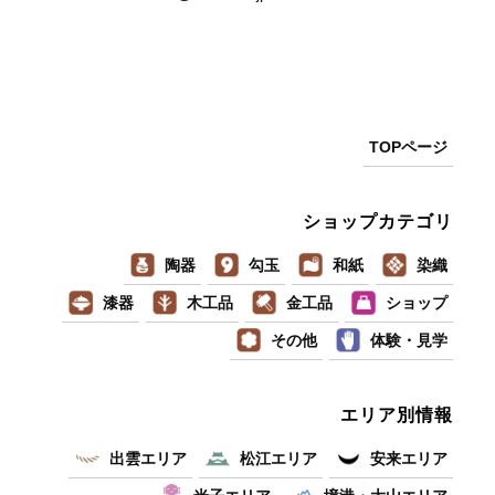
TOPページ
ショップカテゴリ
陶器
勾玉
和紙
染織
漆器
木工品
金工品
ショップ
その他
体験・見学
エリア別情報
出雲エリア
松江エリア
安来エリア