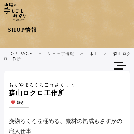
ショップカテゴリ
SHOP情報
エリア別
TOP PAGE
>
ショップ情報
>
木工
>
森山ロク
ロ工作所
もりやまろくろこうさくしょ
森山ロクロ工作所
好き
挽物ろくろを極める、素材の熟成もさすがの
職人仕事