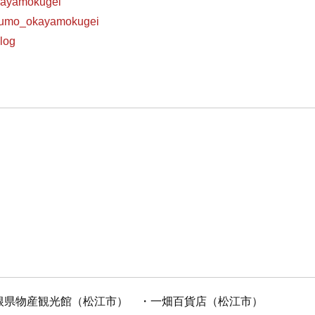
okayamokugei
izumo_okayamokugei
blog
根県物産観光館（松江市） ・一畑百貨店（松江市）