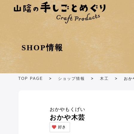
ショップカテゴリ
エリア別
SHOP情報
TOP PAGE
>
ショップ情報
>
木工
>
おか
おかやもくげい
おかや木芸
好き