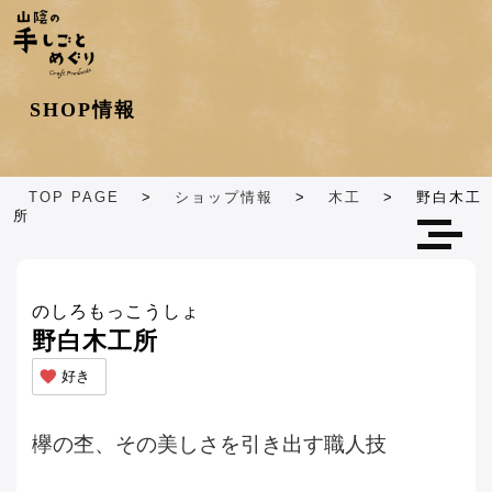
ショップカテゴリ
SHOP情報
エリア別
TOP PAGE
>
ショップ情報
>
木工
>
野白木工
所
のしろもっこうしょ
野白木工所
好き
欅の杢、その美しさを引き出す職人技