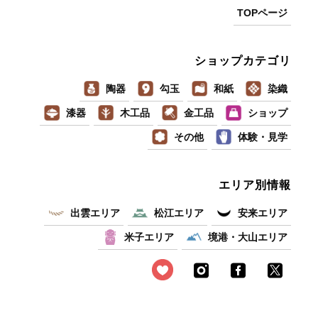
TOPページ
ショップカテゴリ
陶器
勾玉
和紙
染織
漆器
木工品
金工品
ショップ
その他
体験・見学
エリア別情報
出雲エリア
松江エリア
安来エリア
米子エリア
境港・大山エリア
お役