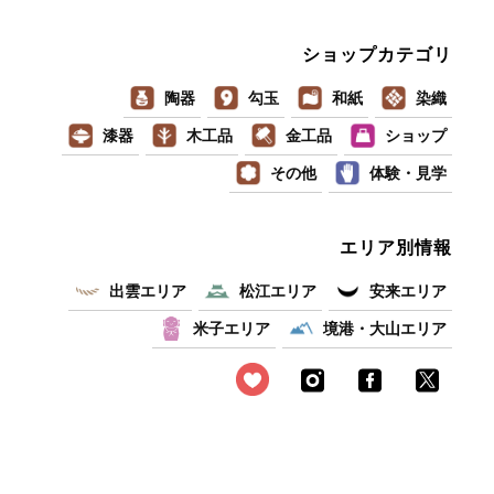
ショップカテゴリ
陶器
勾玉
和紙
染織
漆器
木工品
金工品
ショップ
その他
体験・見学
エリア別情報
出雲エリア
松江エリア
安来エリア
米子エリア
境港・大山エリア
お役