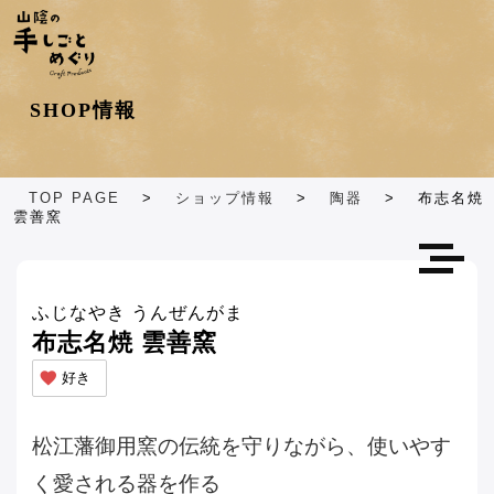
ショップカテゴリ
SHOP情報
エリア別
TOP PAGE
>
ショップ情報
>
陶器
>
布志名焼
雲善窯
ふじなやき うんぜんがま
布志名焼 雲善窯
好き
松江藩御用窯の伝統を守りながら、使いやす
く愛される器を作る